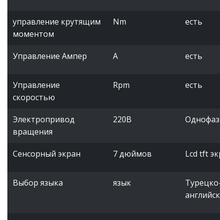
управление крутящим
Nm
есть
моментом
Управление Ампер
A
есть
Управление
Rpm
есть
скоростью
Электропривод
220В
Однофаз
вращения
Сенсорный экран
7 дюймов
Lcd tft э
Выбор языка
язык
Турецко
английск