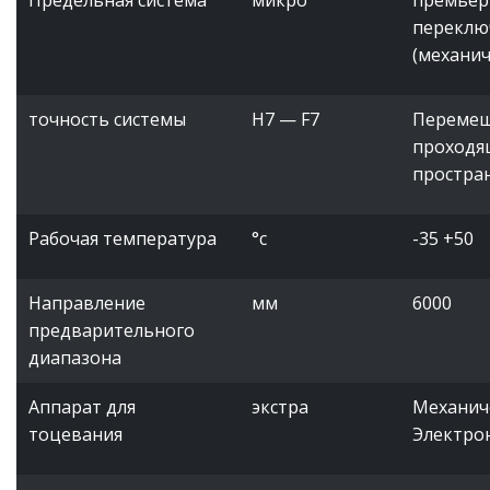
переклю
(механич
точность системы
H7 — F7
Переме
проходя
простра
Рабочая температура
°c
-35 +50
Направление
мм
6000
предварительного
диапазона
Аппарат для
экстра
Механиче
тоцевания
Электро