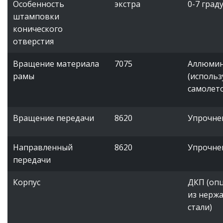
Особенность
экстра
0-7 град
штамповки
конического
отверстия
Вращение материала
7075
Аллюми
рамы
(использ
самолет
Вращение передачи
8620
Упрочне
Направленный
8620
Упрочне
передачи
Корпус
ДКП (оп
из нерж
стали)