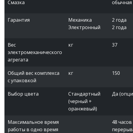
Смазка
обычная
Гарантия
Механика
2 года
Электронный
2 года
Вес
кг
37
электромеханического
агрегата
Общий вес комплекса
кг
150
с упаковкой
Выбор цвета
Стандартный
Да (опц
(черный +
оранжевый)
Максимальное время
48 часов
работы в одно время
перерыв