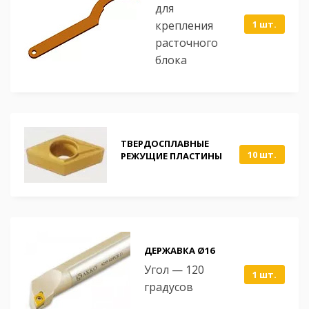
для
крепления
1 шт.
расточного
блока
ТВЕРДОСПЛАВНЫЕ
10 шт.
РЕЖУЩИЕ ПЛАСТИНЫ
ДЕРЖАВКА Ø16
Угол — 120
1 шт.
градусов