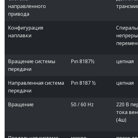
направленного
трансми
привода
Конфигурация
Спираль
наплавки
непрерыв
перемен
Вращение системы
Pın 8187½
цепная
передачи
Направленная система
Pın 8187 ½
цепная
передачи
Вращение
50 / 60 Hz
220 В п
тока ве
(4ш)
Предельная система
микро
премьер