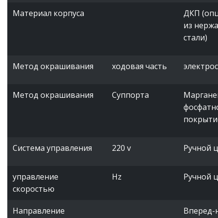
Материал корпуса
ДКП (оп
из нерж
стали)
Метод окрашивания
ходовая часть
электро
Метод окрашивания
Суппорта
Маргане
фосфатн
покрыти
Система управления
220 v
Ручной 
управление
Hz
Ручной 
скоростью
Направление
Вперед-